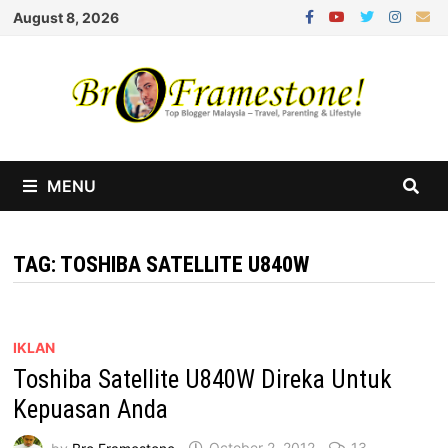
Skip
August 8, 2026
to
content
MENU
TAG:
TOSHIBA SATELLITE U840W
IKLAN
Toshiba Satellite U840W Direka Untuk
Kepuasan Anda
by
Bro Framestone
October 2, 2012
13