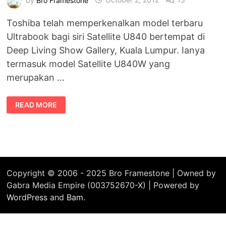
Toshiba telah memperkenalkan model terbaru
Ultrabook bagi siri Satellite U840 bertempat di
Deep Living Show Gallery, Kuala Lumpur. Ianya
termasuk model Satellite U840W yang
merupakan …
TOSHIBA
READ MORE
SATELLITE
U840W
DIREKA
UNTUK
KEPUASAN
ANDA
Copyright © 2006 - 2025 Bro Framestone | Owned by
Gabra Media Empire (003752670-X) | Powered by
WordPress
and
Bam
.