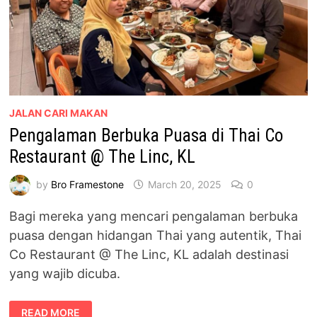
JALAN CARI MAKAN
Pengalaman Berbuka Puasa di Thai Co
Restaurant @ The Linc, KL
by
Bro Framestone
March 20, 2025
0
Bagi mereka yang mencari pengalaman berbuka
puasa dengan hidangan Thai yang autentik, Thai
Co Restaurant @ The Linc, KL adalah destinasi
yang wajib dicuba.
PENGALAMAN
READ MORE
BERBUKA