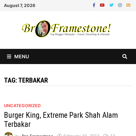
Skip
August 7, 2026
to
content
MENU
TAG:
TERBAKAR
UNCATEGORIZED
Burger King, Extreme Park Shah Alam
Terbakar
by
Bro Framestone
February 10, 2012
13