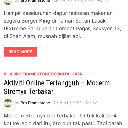
Hampir keseluruhan dapur restoran makanan
segera Burger King di Taman Sukan Lasak
(Extreme Park) Jalan Lompat Pagar, Seksyen 13,
di Shah Alam, musnah dijilat api.
BURGER
READ MORE
KING,
EXTREME
PARK
SHAH
ALAM
TERBAKAR
BILA BRO FRAMESTONE BERKATA-KATA
Aktiviti Online Tertangguh – Moderm
Stremyx Terbakar
by
Bro Framestone
April 7, 2011
37
Moderm Stremyx bro terbakar. Untuk kali ke-4
kot ke lebih dari itu, bro pun tak pasti. Tapi parah