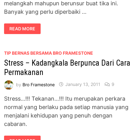
melangkah mahupun berunsur buat tika ini.
Banyak yang perlu diperbaiki …
AKU
READ MORE
INGIN
MENANGIS,
UNTUK
MEREDAKAN
TEKANAN
YANG
TIP BERNAS BERSAMA BRO FRAMESTONE
AKU
Stress – Kadangkala Berpunca Dari Cara
HADAPI
Permakanan
by
Bro Framestone
January 13, 2011
9
Stress…!!! Tekanan…!!! Itu merupakan perkara
normal yang berlaku pada setiap manusia yang
menjalani kehidupan yang penuh dengan
cabaran.
STRESS