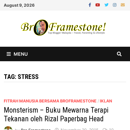
Skip
August 9, 2026
to
content
MENU
TAG:
STRESS
FITRAH MANUSIA BERSAMA BROFRAMESTONE
/
IKLAN
Monsterism – Buku Mewarna Terapi
Tekanan oleh Rizal Paperbag Head
by
Bro Framestone
November 20, 2015
10