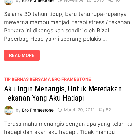
Selama 30 tahun tidup, baru tahu rupa-rupanya
mewarna mampu menjadi terapi stress / tekanan.
Perkara ini dikongsikan sendiri oleh Rizal
Paperbag Head yakni seorang pelukis …
MONSTERISM
READ MORE
–
BUKU
MEWARNA
TERAPI
TEKANAN
OLEH
TIP BERNAS BERSAMA BRO FRAMESTONE
RIZAL
Aku Ingin Menangis, Untuk Meredakan
PAPERBAG
HEAD
Tekanan Yang Aku Hadapi
by
Bro Framestone
March 29, 2011
52
Terasa mahu menangis dengan apa yang telah ku
hadapi dan akan aku hadapi. Tidak mampu