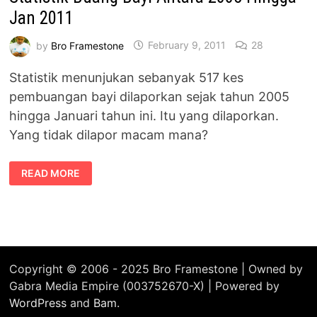
Jan 2011
by
Bro Framestone
February 9, 2011
28
Statistik menunjukan sebanyak 517 kes
pembuangan bayi dilaporkan sejak tahun 2005
hingga Januari tahun ini. Itu yang dilaporkan.
Yang tidak dilapor macam mana?
STATISTIK
READ MORE
BUANG
BAYI
ANTARA
2005
HINGGA
JAN
2011
Copyright © 2006 - 2025 Bro Framestone | Owned by
Gabra Media Empire (003752670-X) | Powered by
WordPress
and
Bam
.