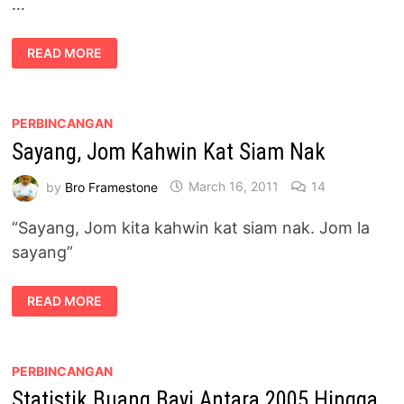
…
SPEED
READ MORE
TRAP
MUSIM
PERAYAAN
PERBINCANGAN
Sayang, Jom Kahwin Kat Siam Nak
by
Bro Framestone
March 16, 2011
14
“Sayang, Jom kita kahwin kat siam nak. Jom la
sayang”
SAYANG,
READ MORE
JOM
KAHWIN
KAT
SIAM
NAK
PERBINCANGAN
Statistik Buang Bayi Antara 2005 Hingga