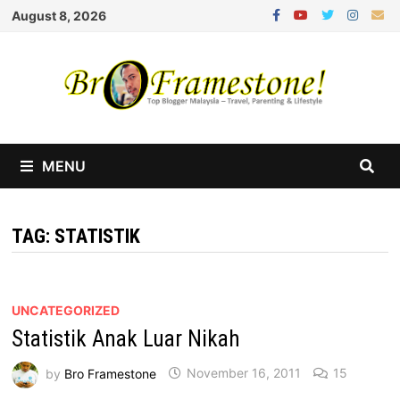
Skip
August 8, 2026
to
content
MENU
TAG:
STATISTIK
UNCATEGORIZED
Statistik Anak Luar Nikah
by
Bro Framestone
November 16, 2011
15