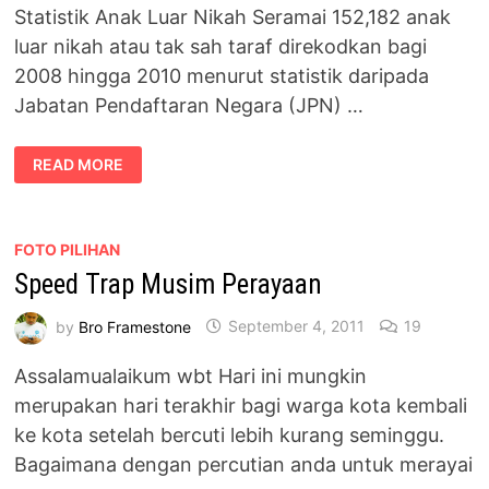
Statistik Anak Luar Nikah Seramai 152,182 anak
luar nikah atau tak sah taraf direkodkan bagi
2008 hingga 2010 menurut statistik daripada
Jabatan Pendaftaran Negara (JPN) …
STATISTIK
READ MORE
ANAK
LUAR
NIKAH
FOTO PILIHAN
Speed Trap Musim Perayaan
by
Bro Framestone
September 4, 2011
19
Assalamualaikum wbt Hari ini mungkin
merupakan hari terakhir bagi warga kota kembali
ke kota setelah bercuti lebih kurang seminggu.
Bagaimana dengan percutian anda untuk merayai