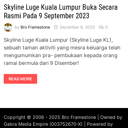
Skyline Luge Kuala Lumpur Buka Secara
Rasmi Pada 9 September 2023
by
Bro Framestone
December 8, 2023
0
Skyline Luge Kuala Lumpur (Skyline Luge KL),
sebuah taman aktiviti yang mesra keluarga telah
mengumumkan pra- pembukaan kepada orang
ramai bermula dari 9 Disember!
SKYLINE
READ MORE
LUGE
KUALA
LUMPUR
BUKA
SECARA
RASMI
PADA
9
SEPTEMBER
2023
Copyright © 2006 - 2025 Bro Framestone | Owned by
Gabra Media Empire (003752670-X) | Powered by