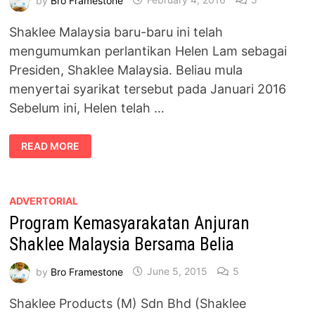
Shaklee Malaysia baru-baru ini telah
mengumumkan perlantikan Helen Lam sebagai
Presiden, Shaklee Malaysia. Beliau mula
menyertai syarikat tersebut pada Januari 2016
Sebelum ini, Helen telah …
HALEN
READ MORE
LAM
DILANTIK
SEBAGAI
PRESIDEN
SHAKLEE
MALAYSIA
ADVERTORIAL
Program Kemasyarakatan Anjuran
Shaklee Malaysia Bersama Belia
by
Bro Framestone
June 5, 2015
5
Shaklee Products (M) Sdn Bhd (Shaklee