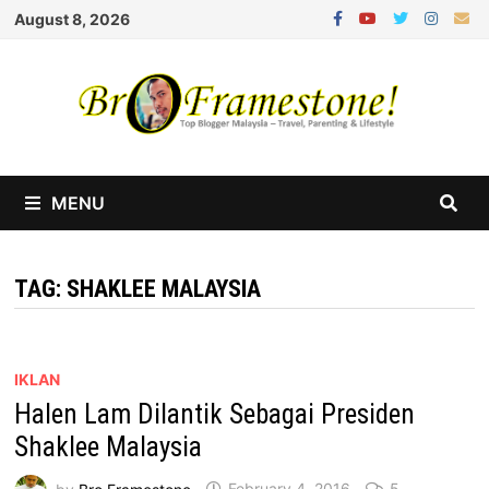
Skip
August 8, 2026
to
content
MENU
TAG:
SHAKLEE MALAYSIA
IKLAN
Halen Lam Dilantik Sebagai Presiden
Shaklee Malaysia
by
Bro Framestone
February 4, 2016
5