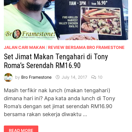
JALAN CARI MAKAN
/
REVIEW BERSAMA BRO FRAMESTONE
Set Jimat Makan Tengahari di Tony
Roma’s Serendah RM16.90
by
Bro Framestone
July 14, 2017
10
Masih terfikir nak lunch (makan tengahari)
dimana hari ini? Apa kata anda lunch di Tony
Roma’s dengan set jimat serendah RM16.90
bersama rakan sekerja diwaktu …
SET
READ MORE
JIMAT