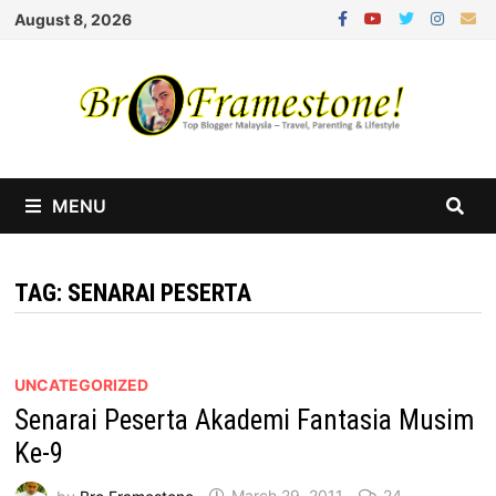
Skip
August 8, 2026
to
content
MENU
TAG:
SENARAI PESERTA
UNCATEGORIZED
Senarai Peserta Akademi Fantasia Musim
Ke-9
by
Bro Framestone
March 29, 2011
24