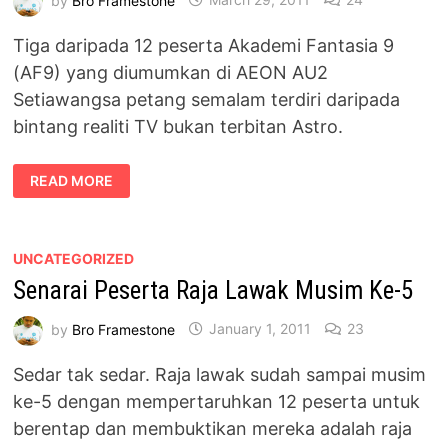
Tiga daripada 12 peserta Akademi Fantasia 9
(AF9) yang diumumkan di AEON AU2
Setiawangsa petang semalam terdiri daripada
bintang realiti TV bukan terbitan Astro.
SENARAI
READ MORE
PESERTA
AKADEMI
FANTASIA
MUSIM
KE-
9
UNCATEGORIZED
Senarai Peserta Raja Lawak Musim Ke-5
by
Bro Framestone
January 1, 2011
23
Sedar tak sedar. Raja lawak sudah sampai musim
ke-5 dengan mempertaruhkan 12 peserta untuk
berentap dan membuktikan mereka adalah raja