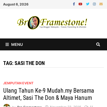
Skip
August 6, 2026
to
content
MENU
TAG:
SASI THE DON
JEMPUTAN EVENT
Ulang Tahun Ke-9 Mudah.my Bersama
Altimet, Sasi The Don & Maya Hanum
by
Bro Framestone
November 23, 2016
11