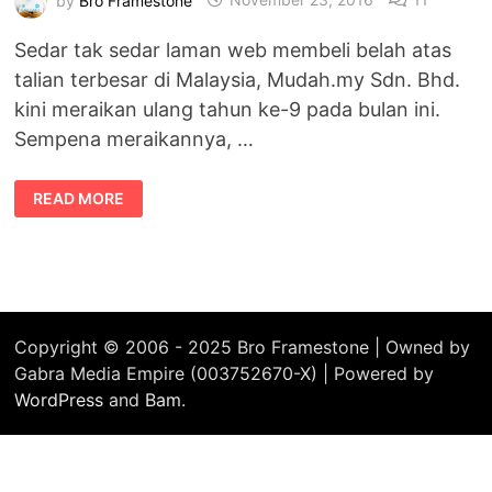
Sedar tak sedar laman web membeli belah atas
talian terbesar di Malaysia, Mudah.my Sdn. Bhd.
kini meraikan ulang tahun ke-9 pada bulan ini.
Sempena meraikannya, …
ULANG
READ MORE
TAHUN
KE-
9
MUDAH.MY
BERSAMA
ALTIMET,
SASI
THE
DON
&
Copyright © 2006 - 2025 Bro Framestone | Owned by
MAYA
Gabra Media Empire (003752670-X) | Powered by
HANUM
WordPress
and
Bam
.