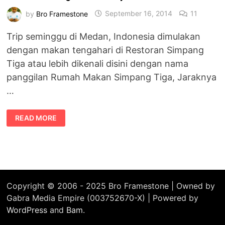
by
Bro Framestone
September 16, 2014
11
Trip seminggu di Medan, Indonesia dimulakan
dengan makan tengahari di Restoran Simpang
Tiga atau lebih dikenali disini dengan nama
panggilan Rumah Makan Simpang Tiga, Jaraknya
…
RESTORAN
READ MORE
SIMPANG
TIGA,
MEDAN
–
CITA
RASA
MINANG
DAN
MELAYU
Copyright © 2006 - 2025 Bro Framestone | Owned by
Gabra Media Empire (003752670-X) | Powered by
WordPress
and
Bam
.