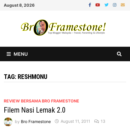
Skip
August 8, 2026
to
content
MENU
TAG:
RESHMONU
REVIEW BERSAMA BRO FRAMESTONE
Filem Nasi Lemak 2.0
by
Bro Framestone
August 11, 2011
13