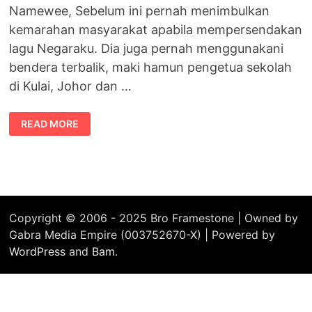
Namewee, Sebelum ini pernah menimbulkan
kemarahan masyarakat apabila mempersendakan
lagu Negaraku. Dia juga pernah menggunakani
bendera terbalik, maki hamun pengetua sekolah
di Kulai, Johor dan …
FILEM
READ MORE
NASI
LEMAK
2.0
Copyright © 2006 - 2025 Bro Framestone | Owned by
Gabra Media Empire (003752670-X) | Powered by
WordPress
and
Bam
.