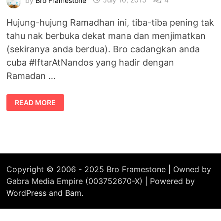
Hujung-hujung Ramadhan ini, tiba-tiba pening tak
tahu nak berbuka dekat mana dan menjimatkan
(sekiranya anda berdua). Bro cadangkan anda
cuba #IftarAtNandos yang hadir dengan
Ramadan …
#IFTARATNANDOS
READ MORE
RAMADAN
PLATTER
–
HARGA
RM62.54
TERMASUK
GST
Copyright © 2006 - 2025 Bro Framestone | Owned by
Gabra Media Empire (003752670-X) | Powered by
WordPress
and
Bam
.