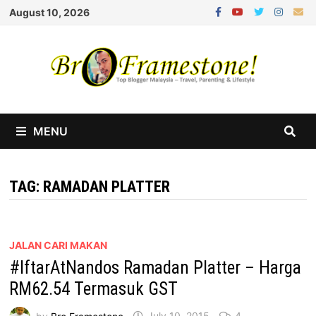
Skip
August 10, 2026
to
content
MENU
TAG:
RAMADAN PLATTER
JALAN CARI MAKAN
#IftarAtNandos Ramadan Platter – Harga
RM62.54 Termasuk GST
by
Bro Framestone
July 10, 2015
4