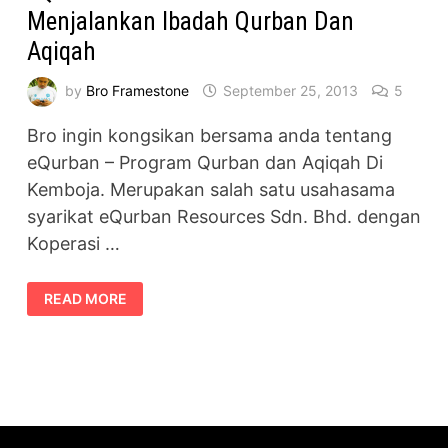
Menjalankan Ibadah Qurban Dan
Aqiqah
by
Bro Framestone
September 25, 2013
5
Bro ingin kongsikan bersama anda tentang
eQurban – Program Qurban dan Aqiqah Di
Kemboja. Merupakan salah satu usahasama
syarikat eQurban Resources Sdn. Bhd. dengan
Koperasi …
EQURBAN
READ MORE
–
MEMUDAHKAN
ANDA
MENJALANKAN
IBADAH
QURBAN
DAN
AQIQAH