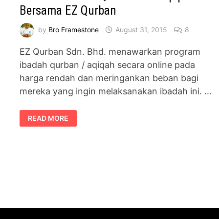
Bersama EZ Qurban
by
Bro Framestone
August 31, 2015
8
EZ Qurban Sdn. Bhd. menawarkan program
ibadah qurban / aqiqah secara online pada
harga rendah dan meringankan beban bagi
mereka yang ingin melaksanakan ibadah ini. …
LAKSANA
READ MORE
IBADAH
QURBAN
DAN
AQIQAH
BERSAMA
EZ
QURBAN