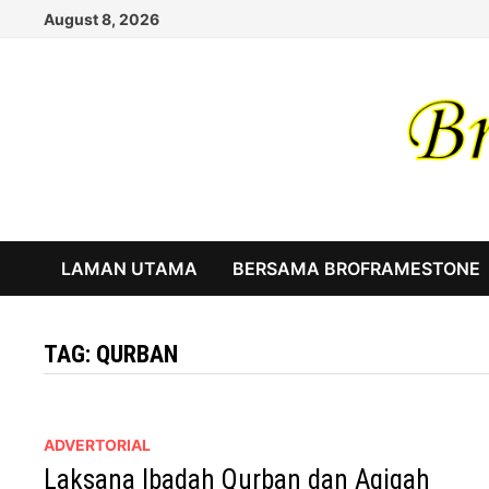
Skip
August 8, 2026
to
content
LAMAN UTAMA
BERSAMA BROFRAMESTONE
TAG:
QURBAN
ADVERTORIAL
Laksana Ibadah Qurban dan Aqiqah