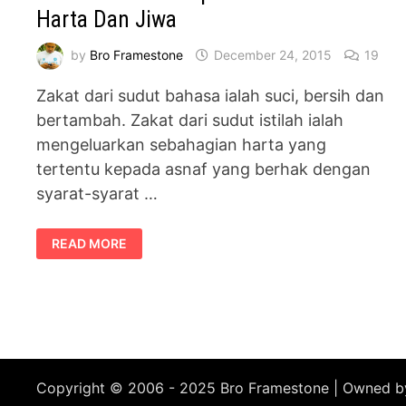
Harta Dan Jiwa
by
Bro Framestone
December 24, 2015
19
Zakat dari sudut bahasa ialah suci, bersih dan
bertambah. Zakat dari sudut istilah ialah
mengeluarkan sebahagian harta yang
tertentu kepada asnaf yang berhak dengan
syarat-syarat …
IBADAT
READ MORE
ZAKAT
MAMPU
“MEMBERSIHKAN”
HARTA
DAN
JIWA
Copyright © 2006 - 2025 Bro Framestone | Owned 