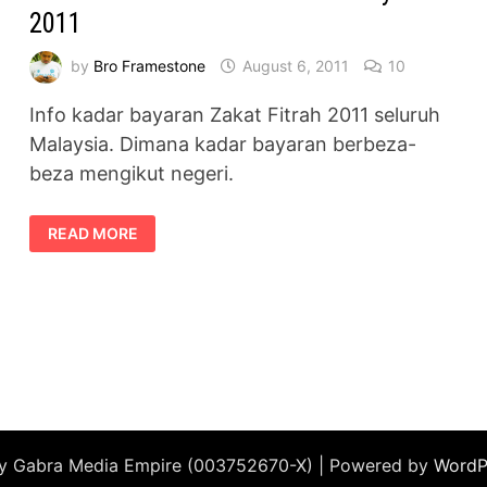
2011
by
Bro Framestone
August 6, 2011
10
Info kadar bayaran Zakat Fitrah 2011 seluruh
Malaysia. Dimana kadar bayaran berbeza-
beza mengikut negeri.
KADAR
READ MORE
ZAKAT
FITRAH
SELURUH
MALAYSIA
2011
by Gabra Media Empire (003752670-X) | Powered by
WordP