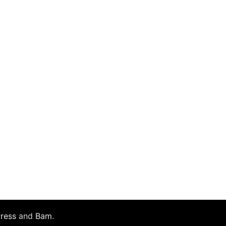
ress
and
Bam
.