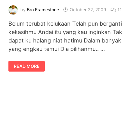
by
Bro Framestone
October 22, 2009
11
Belum terubat kelukaan Telah pun berganti
kekasihmu Andai itu yang kau inginkan Tak
dapat ku halang niat hatimu Dalam banyak
yang engkau temui Dia pilihanmu.. …
PILIH
READ MORE
SAHABAT
KU