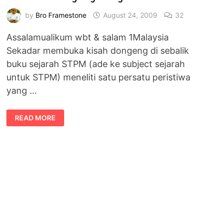
by
Bro Framestone
August 24, 2009
32
Assalamualikum wbt & salam 1Malaysia
Sekadar membuka kisah dongeng di sebalik
buku sejarah STPM (ade ke subject sejarah
untuk STPM) meneliti satu persatu peristiwa
yang …
BOLEH
READ MORE
AKU
PEGANG
TANGAN
KAU