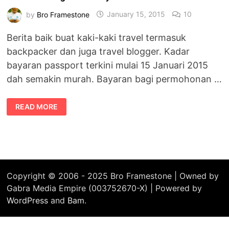
by
Bro Framestone
January 15, 2015
10
Berita baik buat kaki-kaki travel termasuk
backpacker dan juga travel blogger. Kadar
bayaran passport terkini mulai 15 Januari 2015
dah semakin murah. Bayaran bagi permohonan …
RM200
READ MORE
UNTUK
PERMOHONAN
PASPORT
ANTARABANGSA
MALAYSIA
UNTUK
5
TAHUN
Copyright © 2006 - 2025 Bro Framestone | Owned by
Gabra Media Empire (003752670-X) | Powered by
WordPress
and
Bam
.