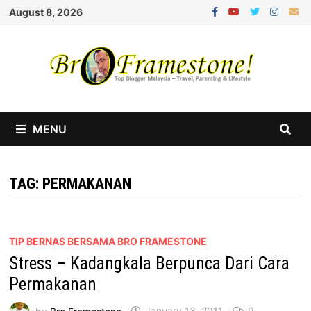
Skip
August 8, 2026
to
content
MENU
TAG:
PERMAKANAN
TIP BERNAS BERSAMA BRO FRAMESTONE
Stress – Kadangkala Berpunca Dari Cara
Permakanan
by
Bro Framestone
January 13, 2011
9