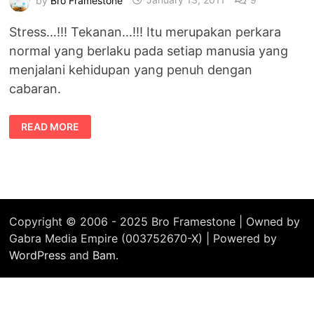
Stress…!!! Tekanan…!!! Itu merupakan perkara
normal yang berlaku pada setiap manusia yang
menjalani kehidupan yang penuh dengan
cabaran.
STRESS
READ MORE
–
KADANGKALA
BERPUNCA
DARI
CARA
PERMAKANAN
Copyright © 2006 - 2025 Bro Framestone | Owned by
Gabra Media Empire (003752670-X) | Powered by
WordPress
and
Bam
.