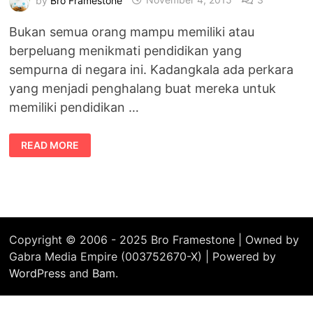
Bukan semua orang mampu memiliki atau
berpeluang menikmati pendidikan yang
sempurna di negara ini. Kadangkala ada perkara
yang menjadi penghalang buat mereka untuk
memiliki pendidikan …
BUKAN
READ MORE
SEMUA
BERPELUANG
MENIKMATI
PENDIDIKAN
SEMPURNA
Copyright © 2006 - 2025 Bro Framestone | Owned by
Gabra Media Empire (003752670-X) | Powered by
WordPress
and
Bam
.