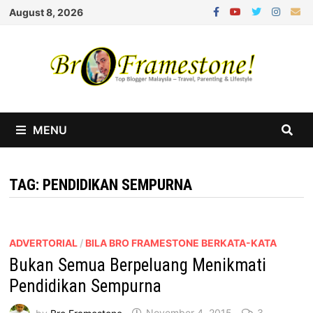
Skip
August 8, 2026
to
content
MENU
TAG:
PENDIDIKAN SEMPURNA
ADVERTORIAL
/
BILA BRO FRAMESTONE BERKATA-KATA
Bukan Semua Berpeluang Menikmati
Pendidikan Sempurna
by
Bro Framestone
November 4, 2015
3