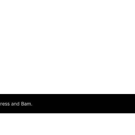
ress
and
Bam
.