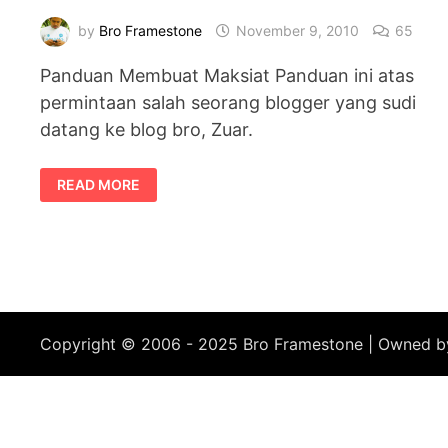
by
Bro Framestone
November 9, 2010
65
Panduan Membuat Maksiat Panduan ini atas
permintaan salah seorang blogger yang sudi
datang ke blog bro, Zuar.
PANDUAN
READ MORE
MEMBUAT
MAKSIAT
Copyright © 2006 - 2025 Bro Framestone | Owned 