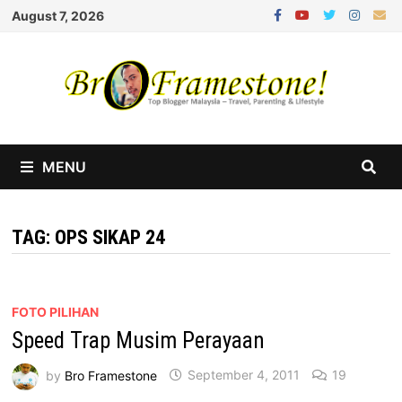
Skip
August 7, 2026
to
content
MENU
TAG:
OPS SIKAP 24
FOTO PILIHAN
Speed Trap Musim Perayaan
by
Bro Framestone
September 4, 2011
19