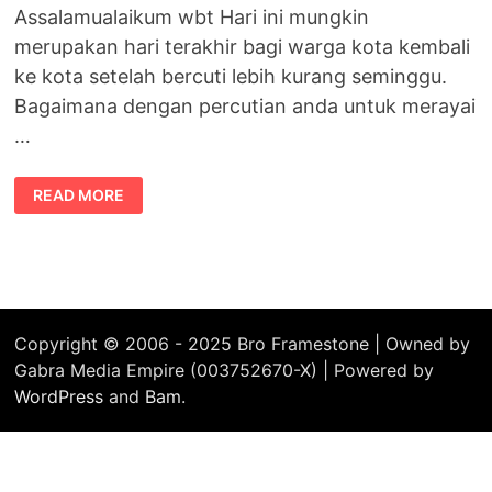
Assalamualaikum wbt Hari ini mungkin
merupakan hari terakhir bagi warga kota kembali
ke kota setelah bercuti lebih kurang seminggu.
Bagaimana dengan percutian anda untuk merayai
…
SPEED
READ MORE
TRAP
MUSIM
PERAYAAN
Copyright © 2006 - 2025 Bro Framestone | Owned by
Gabra Media Empire (003752670-X) | Powered by
WordPress
and
Bam
.