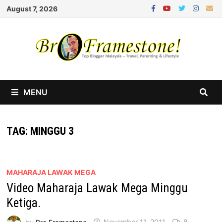
Skip
August 7, 2026
to
content
MENU
TAG:
MINGGU 3
MAHARAJA LAWAK MEGA
Video Maharaja Lawak Mega Minggu
Ketiga.
by
Bro Framestone
November 11, 2011
8