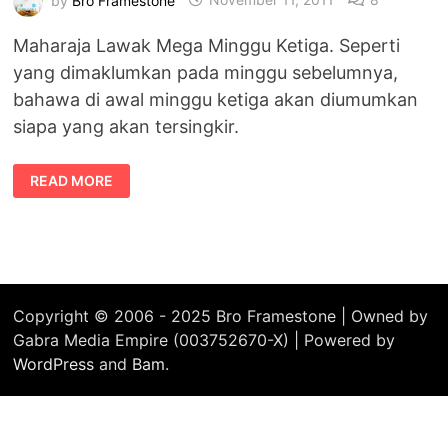
Maharaja Lawak Mega Minggu Ketiga. Seperti
yang dimaklumkan pada minggu sebelumnya,
bahawa di awal minggu ketiga akan diumumkan
siapa yang akan tersingkir.
VIDEO
READ MORE
MAHARAJA
LAWAK
MEGA
MINGGU
KETIGA.
Copyright © 2006 - 2025 Bro Framestone | Owned by
Gabra Media Empire (003752670-X) | Powered by
WordPress
and
Bam
.