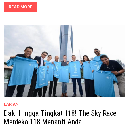
THE
READ MORE
IHH
SKY
RACE™
|
MERDEKA
118
KEMBALI
SEBAGAI
ACARA
PENDAKIAN
MENARA
TERBESAR
DUNIA
LARIAN
Daki Hingga Tingkat 118! The Sky Race
Merdeka 118 Menanti Anda