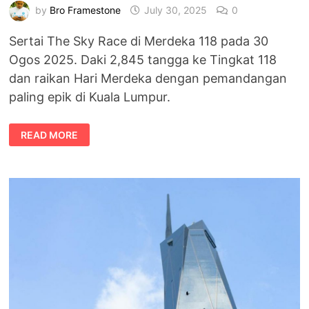
by
Bro Framestone
July 30, 2025
0
Sertai The Sky Race di Merdeka 118 pada 30
Ogos 2025. Daki 2,845 tangga ke Tingkat 118
dan raikan Hari Merdeka dengan pemandangan
paling epik di Kuala Lumpur.
DAKI
READ MORE
HINGGA
TINGKAT
118!
THE
SKY
RACE
MERDEKA
118
MENANTI
ANDA