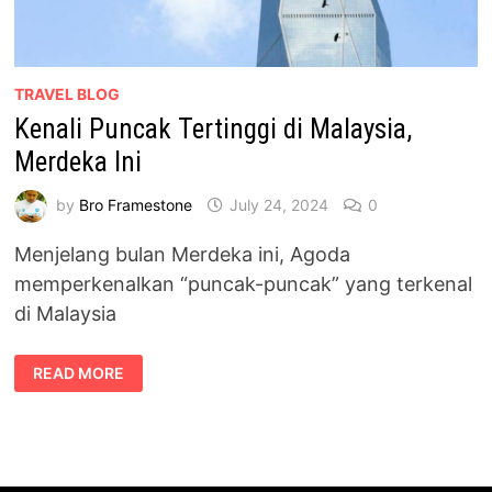
TRAVEL BLOG
Kenali Puncak Tertinggi di Malaysia,
Merdeka Ini
by
Bro Framestone
July 24, 2024
0
Menjelang bulan Merdeka ini, Agoda
memperkenalkan “puncak-puncak” yang terkenal
di Malaysia
KENALI
READ MORE
PUNCAK
TERTINGGI
DI
MALAYSIA,
MERDEKA
INI