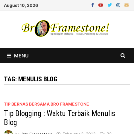
Skip
August 10, 2026
to
content
MENU
TAG:
MENULIS BLOG
TIP BERNAS BERSAMA BRO FRAMESTONE
Tip Blogging : Waktu Terbaik Menulis
Blog
by
Bro Framestone
February 2, 2013
38