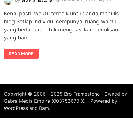
Kenal pasti waktu terbaik untuk anda menulis
blog Setiap individu mempunyai ruang waktu
yang berlainan untuk menghasilkan penulisan
yang baik.
TIP
READ MORE
BLOGGING
:
WAKTU
TERBAIK
MENULIS
BLOG
Copyright © 2006 - 2025 Bro Framestone | Owned by
Gabra Media Empire (003752670-X) | Powered by
WordPress
and
Bam
.