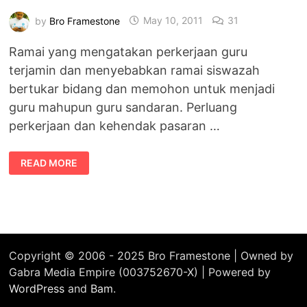
by
Bro Framestone
May 10, 2011
31
Ramai yang mengatakan perkerjaan guru
terjamin dan menyebabkan ramai siswazah
bertukar bidang dan memohon untuk menjadi
guru mahupun guru sandaran. Perluang
perkerjaan dan kehendak pasaran …
AMIK
READ MORE
BERAT
MENGENAI
PENEMPATAN
CIKGU
BAGI
MENJAGA
KUALITI
PROFESION
PERGURUAN
KITA
Copyright © 2006 - 2025 Bro Framestone | Owned by
Gabra Media Empire (003752670-X) | Powered by
WordPress
and
Bam
.