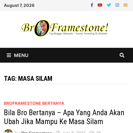
Skip
August 7, 2026
to
content
MENU
TAG:
MASA SILAM
BROFRAMESTONE BERTANYA
Bila Bro Bertanya – Apa Yang Anda Akan
Ubah Jika Mampu Ke Masa Silam
by
Bro Framestone
July 8, 2011
25