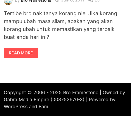
Tertibe bro nak tanya korang nie. Jika korang
mampu ubah masa silam, apakah yang akan
korang ubah untuk memastikan yang terbaik
buat anda hari ini?
BILA
READ MORE
BRO
BERTANYA
–
APA
YANG
ANDA
AKAN
UBAH
JIKA
MAMPU
Copyright © 2006 - 2025 Bro Framestone | Owned by
KE
Gabra Media Empire (003752670-X) | Powered by
MASA
SILAM
WordPress
and
Bam
.