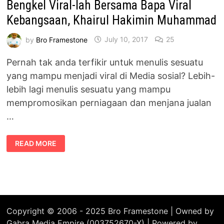
Bengkel Viral-lah Bersama Bapa Viral
Kebangsaan, Khairul Hakimin Muhammad
by
Bro Framestone
July 10, 2017
25
Pernah tak anda terfikir untuk menulis sesuatu
yang mampu menjadi viral di Media sosial? Lebih-
lebih lagi menulis sesuatu yang mampu
mempromosikan perniagaan dan menjana jualan
…
BENGKEL
READ MORE
VIRAL-
LAH
BERSAMA
BAPA
VIRAL
KEBANGSAAN,
KHAIRUL
HAKIMIN
MUHAMMAD
Copyright © 2006 - 2025 Bro Framestone | Owned by
Gabra Media Empire (003752670-X) | Powered by