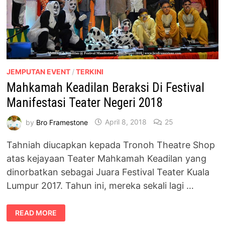
JEMPUTAN EVENT
/
TERKINI
Mahkamah Keadilan Beraksi Di Festival
Manifestasi Teater Negeri 2018
by
Bro Framestone
April 8, 2018
25
Tahniah diucapkan kepada Tronoh Theatre Shop
atas kejayaan Teater Mahkamah Keadilan yang
dinorbatkan sebagai Juara Festival Teater Kuala
Lumpur 2017. Tahun ini, mereka sekali lagi …
MAHKAMAH
READ MORE
KEADILAN
BERAKSI