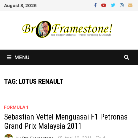
Skip
August 8, 2026
to
content
MENU
TAG:
LOTUS RENAULT
FORMULA 1
Sebastian Vettel Menguasai F1 Petronas
Grand Prix Malaysia 2011
by
Bro Framestone
April 10, 2011
4