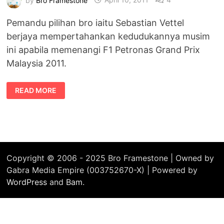
Pemandu pilihan bro iaitu Sebastian Vettel
berjaya mempertahankan kedudukannya musim
ini apabila memenangi F1 Petronas Grand Prix
Malaysia 2011.
SEBASTIAN
READ MORE
VETTEL
MENGUASAI
F1
PETRONAS
GRAND
PRIX
MALAYSIA
2011
Copyright © 2006 - 2025 Bro Framestone | Owned by
Gabra Media Empire (003752670-X) | Powered by
WordPress
and
Bam
.