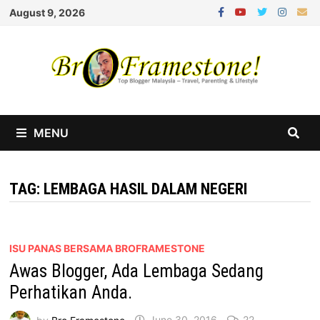
Skip
August 9, 2026
to
content
MENU
TAG:
LEMBAGA HASIL DALAM NEGERI
ISU PANAS BERSAMA BROFRAMESTONE
Awas Blogger, Ada Lembaga Sedang
Perhatikan Anda.
by
Bro Framestone
June 30, 2016
22