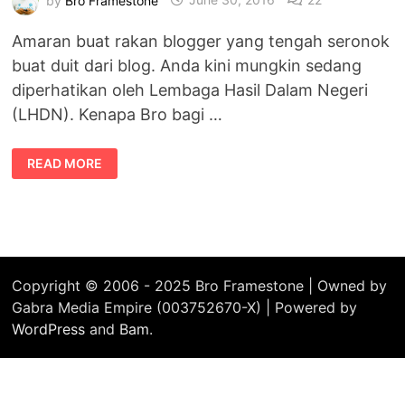
Amaran buat rakan blogger yang tengah seronok
buat duit dari blog. Anda kini mungkin sedang
diperhatikan oleh Lembaga Hasil Dalam Negeri
(LHDN). Kenapa Bro bagi …
AWAS
READ MORE
BLOGGER,
ADA
LEMBAGA
SEDANG
PERHATIKAN
ANDA.
Copyright © 2006 - 2025 Bro Framestone | Owned by
Gabra Media Empire (003752670-X) | Powered by
WordPress
and
Bam
.