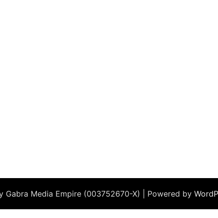
by Gabra Media Empire (003752670-X) | Powered by
WordP