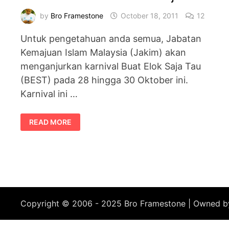
by
Bro Framestone
October 18, 2011
12
Untuk pengetahuan anda semua, Jabatan
Kemajuan Islam Malaysia (Jakim) akan
menganjurkan karnival Buat Elok Saja Tau
(BEST) pada 28 hingga 30 Oktober ini.
Karnival ini …
KARNIVAL
READ MORE
BEST
–
BUAT
ELOK
SAJA
TAU
Copyright © 2006 - 2025 Bro Framestone | Owned 