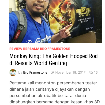
REVIEW BERSAMA BRO FRAMESTONE
Monkey King: The Golden Hooped Rod
di Resorts World Genting
by
Bro Framestone
November 18, 2017
16
Pertama kali menonton persembahan teater
dimana jalan ceritanya dijayakan dengan
persembahan akrobatik bertaraf dunia
digabungkan bersama dengan kesan khas 3D.