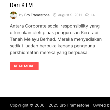
Dari KTM
by
Bro Framestone
August 9, 2011
14
Antara Corporate social responsibility yang
ditunjukan oleh pihak pengurusan Keretapi
Tanah Melayu Berhad. Mereka menyediakan
sedikit juadah berbuka kepada pengguna
perkhidmatan mereka yang berpuasa.
MINUMAN
READ MORE
DAN
KURMA
UNTUK
BERBUKA
DARI
KTM
Copyright © 2006 - 2025 Bro Framestone | Owned 