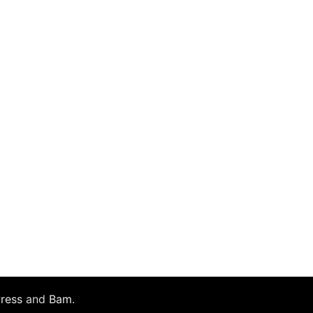
ress
and
Bam
.