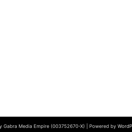
by Gabra Media Empire (003752670-X) | Powered by
WordP