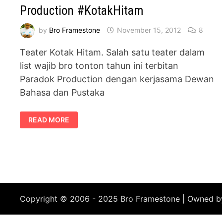
Production #KotakHitam
by
Bro Framestone
November 15, 2012
8
Teater Kotak Hitam. Salah satu teater dalam
list wajib bro tonton tahun ini terbitan
Paradok Production dengan kerjasama Dewan
Bahasa dan Pustaka
TEATER
READ MORE
KOTAK
HITAM
–
PARADOK
PRODUCTION
#KOTAKHITAM
Copyright © 2006 - 2025 Bro Framestone | Owned 