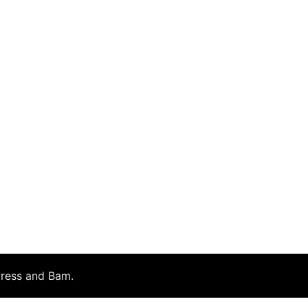
ress
and
Bam
.