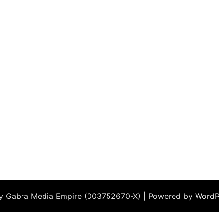
by Gabra Media Empire (003752670-X) | Powered by
WordP