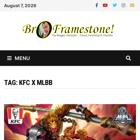
Skip
August 7, 2026
to
content
MENU
TAG:
KFC X MLBB