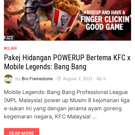
IKLAN
Pakej Hidangan POWERUP Bertema KFC x
Mobile Legends: Bang Bang
by
Bro Framestone
August 2, 2021
0
Mobile Legends: Bang Bang Professional League
(MPL Malaysia) power up Musim 8 kejohanan liga
e-sukan ini yang dengan jenama ayam goreng
kegemaran negara, KFC Malaysia! …
PAKEJ
READ MORE
HIDANGAN