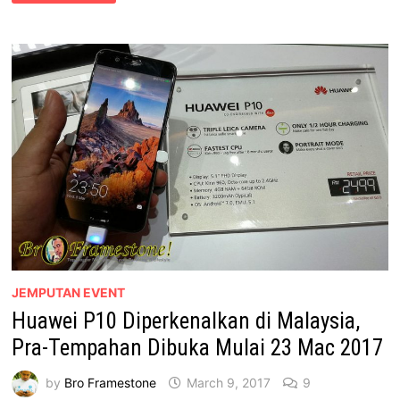
PLUS
DIJUAL
DI
MALAYSIA
MULAI
8
APRIL
2017
JEMPUTAN EVENT
Huawei P10 Diperkenalkan di Malaysia,
Pra-Tempahan Dibuka Mulai 23 Mac 2017
by
Bro Framestone
March 9, 2017
9