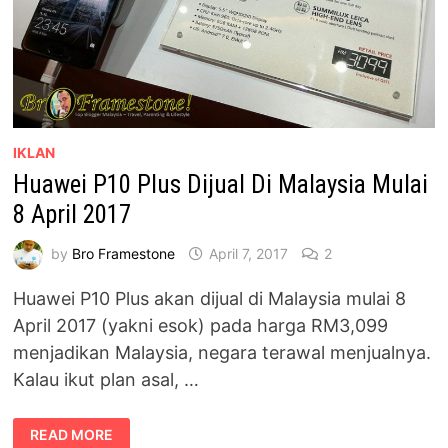
IKLAN
Huawei P10 Plus Dijual Di Malaysia Mulai
8 April 2017
by
Bro Framestone
April 7, 2017
2
Huawei P10 Plus akan dijual di Malaysia mulai 8
April 2017 (yakni esok) pada harga RM3,099
menjadikan Malaysia, negara terawal menjualnya.
Kalau ikut plan asal, …
HUAWEI
READ MORE
P10