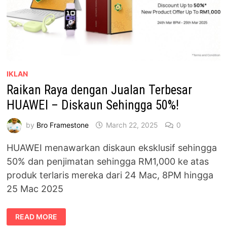
IKLAN
Raikan Raya dengan Jualan Terbesar
HUAWEI – Diskaun Sehingga 50%!
by
Bro Framestone
March 22, 2025
0
HUAWEI menawarkan diskaun eksklusif sehingga
50% dan penjimatan sehingga RM1,000 ke atas
produk terlaris mereka dari 24 Mac, 8PM hingga
25 Mac 2025
RAIKAN
READ MORE
RAYA
DENGAN