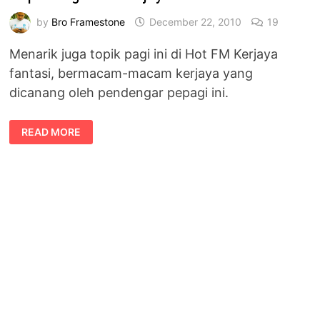
by
Bro Framestone
December 22, 2010
19
Menarik juga topik pagi ini di Hot FM Kerjaya
fantasi, bermacam-macam kerjaya yang
dicanang oleh pendengar pepagi ini.
TOPIK
READ MORE
PAGI
INI
:
KERJAYA
FANTASI