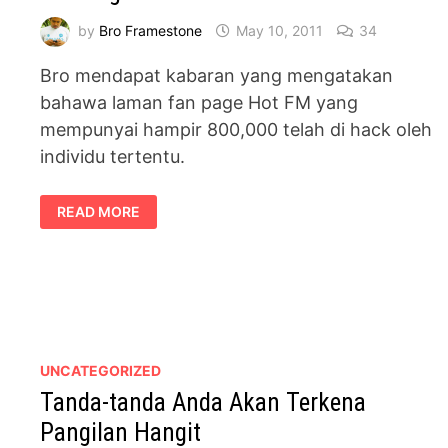
by
Bro Framestone
May 10, 2011
34
Bro mendapat kabaran yang mengatakan
bahawa laman fan page Hot FM yang
mempunyai hampir 800,000 telah di hack oleh
individu tertentu.
FAN
READ MORE
PAGE
HOT
FM
DI
HACK
UNCATEGORIZED
Tanda-tanda Anda Akan Terkena
Pangilan Hangit