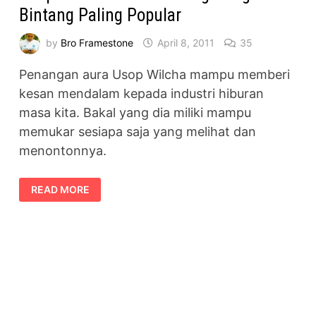
Bintang Paling Popular
by
Bro Framestone
April 8, 2011
35
Penangan aura Usop Wilcha mampu memberi
kesan mendalam kepada industri hiburan
masa kita. Bakal yang dia miliki mampu
memukar sesiapa saja yang melihat dan
menontonnya.
USOP
READ MORE
WILCHA
PATUT
MENANG
ANUGERAH
BINTANG
PALING
POPULAR