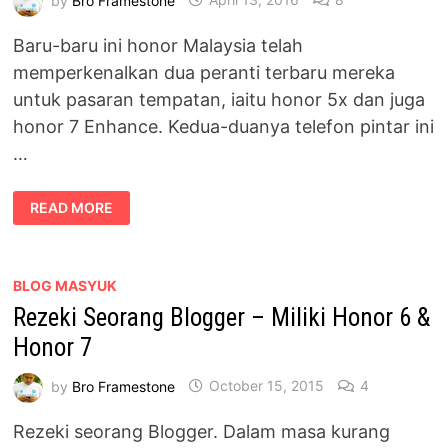
Baru-baru ini honor Malaysia telah
memperkenalkan dua peranti terbaru mereka
untuk pasaran tempatan, iaitu honor 5x dan juga
honor 7 Enhance. Kedua-duanya telefon pintar ini
…
HONOR
READ MORE
5X
HADIR
DENGAN
REKAAN
PREMIUM
PADA
BLOG MASYUK
HARGA
Rezeki Seorang Blogger – Miliki Honor 6 &
RM899
Honor 7
by
Bro Framestone
October 15, 2015
4
Rezeki seorang Blogger. Dalam masa kurang