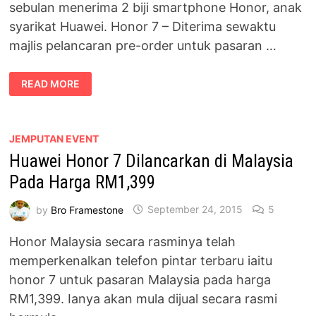
sebulan menerima 2 biji smartphone Honor, anak
syarikat Huawei. Honor 7 – Diterima sewaktu
majlis pelancaran pre-order untuk pasaran …
REZEKI
READ MORE
SEORANG
BLOGGER
–
MILIKI
HONOR
6
JEMPUTAN EVENT
&
Huawei Honor 7 Dilancarkan di Malaysia
HONOR
7
Pada Harga RM1,399
by
Bro Framestone
September 24, 2015
5
Honor Malaysia secara rasminya telah
memperkenalkan telefon pintar terbaru iaitu
honor 7 untuk pasaran Malaysia pada harga
RM1,399. Ianya akan mula dijual secara rasmi