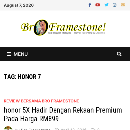
Skip
August 7, 2026
to
content
MENU
TAG:
HONOR 7
REVIEW BERSAMA BRO FRAMESTONE
honor 5X Hadir Dengan Rekaan Premium
Pada Harga RM899
by
Bro Framestone
April 13, 2016
8