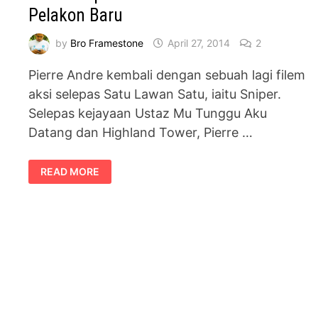
Pelakon Baru
by
Bro Framestone
April 27, 2014
2
Pierre Andre kembali dengan sebuah lagi filem
aksi selepas Satu Lawan Satu, iaitu Sniper.
Selepas kejayaan Ustaz Mu Tunggu Aku
Datang dan Highland Tower, Pierre …
FILEM
READ MORE
SNIPER
–
PIERRE
ANDRE
TARUH
PELAKON
BARU