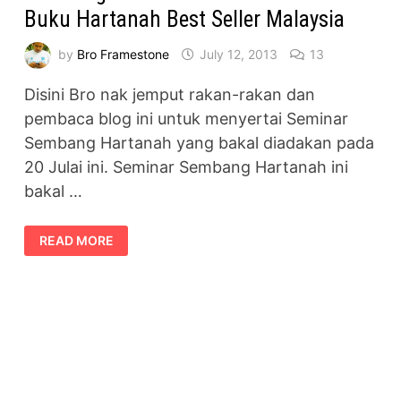
Buku Hartanah Best Seller Malaysia
by
Bro Framestone
July 12, 2013
13
Disini Bro nak jemput rakan-rakan dan
pembaca blog ini untuk menyertai Seminar
Sembang Hartanah yang bakal diadakan pada
20 Julai ini. Seminar Sembang Hartanah ini
bakal …
SEMBANG
READ MORE
HARTANAH
BERSAMA
PENULIS
BUKU
HARTANAH
BEST
SELLER
MALAYSIA