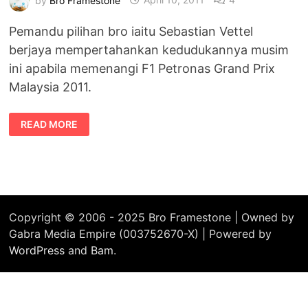
Pemandu pilihan bro iaitu Sebastian Vettel
berjaya mempertahankan kedudukannya musim
ini apabila memenangi F1 Petronas Grand Prix
Malaysia 2011.
SEBASTIAN
READ MORE
VETTEL
MENGUASAI
F1
PETRONAS
GRAND
PRIX
MALAYSIA
2011
Copyright © 2006 - 2025 Bro Framestone | Owned by
Gabra Media Empire (003752670-X) | Powered by
WordPress
and
Bam
.