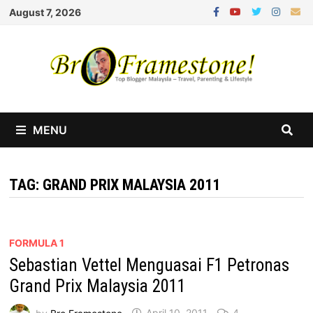
Skip
August 7, 2026
to
content
MENU
TAG:
GRAND PRIX MALAYSIA 2011
FORMULA 1
Sebastian Vettel Menguasai F1 Petronas
Grand Prix Malaysia 2011
by
Bro Framestone
April 10, 2011
4