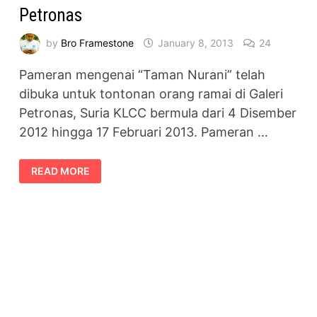
Petronas
by
Bro Framestone
January 8, 2013
24
Pameran mengenai “Taman Nurani” telah
dibuka untuk tontonan orang ramai di Galeri
Petronas, Suria KLCC bermula dari 4 Disember
2012 hingga 17 Februari 2013. Pameran …
PAMERAN
READ MORE
TAMAN
NURANI
DI
GALERI
PETRONAS