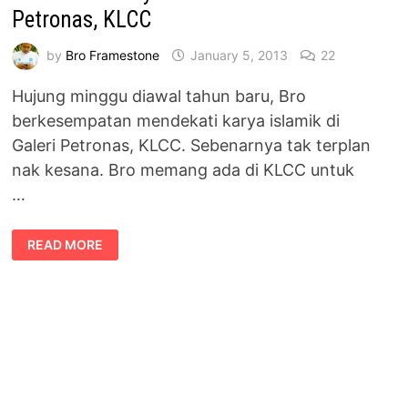
Petronas, KLCC
by
Bro Framestone
January 5, 2013
22
Hujung minggu diawal tahun baru, Bro
berkesempatan mendekati karya islamik di
Galeri Petronas, KLCC. Sebenarnya tak terplan
nak kesana. Bro memang ada di KLCC untuk
…
MENDEKATI
READ MORE
KARYA
ISLAMIK
DI
GALERI
PETRONAS,
KLCC