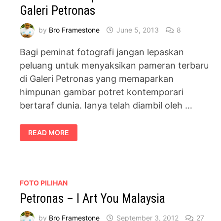
Galeri Petronas
by
Bro Framestone
June 5, 2013
8
Bagi peminat fotografi jangan lepaskan
peluang untuk menyaksikan pameran terbaru
di Galeri Petronas yang memaparkan
himpunan gambar potret kontemporari
bertaraf dunia. Ianya telah diambil oleh …
POTRET
READ MORE
KONTEMPORARI
BERTARAF
DUNIA
DI
GALERI
PETRONAS
FOTO PILIHAN
Petronas – I Art You Malaysia
by
Bro Framestone
September 3, 2012
27