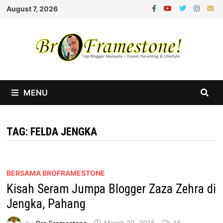
Skip
August 7, 2026
to
content
MENU
TAG:
FELDA JENGKA
BERSAMA BROFRAMESTONE
Kisah Seram Jumpa Blogger Zaza Zehra di
Jengka, Pahang
by
Bro Framestone
March 29, 2015
16