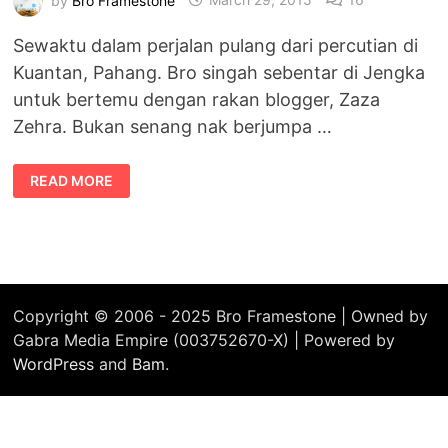
Sewaktu dalam perjalan pulang dari percutian di
Kuantan, Pahang. Bro singah sebentar di Jengka
untuk bertemu dengan rakan blogger, Zaza
Zehra. Bukan senang nak berjumpa …
KISAH
READ MORE
SERAM
JUMPA
BLOGGER
ZAZA
ZEHRA
DI
JENGKA,
PAHANG
Copyright © 2006 - 2025 Bro Framestone | Owned by
Gabra Media Empire (003752670-X) | Powered by
WordPress
and
Bam
.