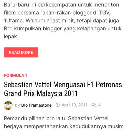
Baru-baru ini berkesempatan untuk menonton
filem bersama rakan-rakan blogger di TGV,
1Utama. Walaupun last minit, tetapi dapat juga
Bro kumpulkan blogger yang kelapangan untuk
lepak …
BLOGGER
READ MORE
MOVIE
DAY
OUT
–
RUSH
FORMULA 1
Sebastian Vettel Menguasai F1 Petronas
Grand Prix Malaysia 2011
by
Bro Framestone
April 10, 2011
4
Pemandu pilihan bro iaitu Sebastian Vettel
berjaya mempertahankan kedudukannya musim