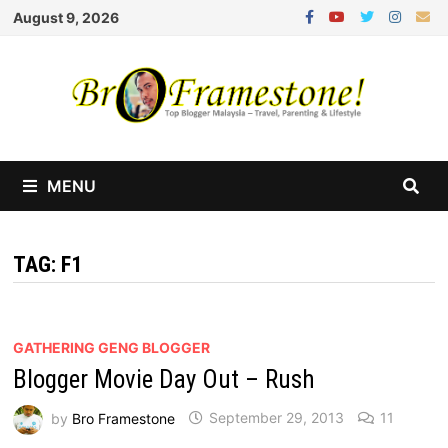
Skip
August 9, 2026
to
content
MENU
TAG:
F1
GATHERING GENG BLOGGER
Blogger Movie Day Out – Rush
by
Bro Framestone
September 29, 2013
11