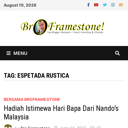
Skip
August 10, 2026
to
content
MENU
TAG:
ESPETADA RUSTICA
BERSAMA BROFRAMESTONE
Hadiah Istimewa Hari Bapa Dari Nando’s
Malaysia
by
Bro Framestone
June 14, 2012
22