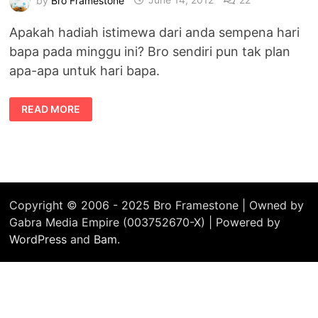
Apakah hadiah istimewa dari anda sempena hari
bapa pada minggu ini? Bro sendiri pun tak plan
apa-apa untuk hari bapa.
HADIAH
READ MORE
ISTIMEWA
HARI
BAPA
DARI
NANDO’S
MALAYSIA
Copyright © 2006 - 2025 Bro Framestone | Owned by
Gabra Media Empire (003752670-X) | Powered by
WordPress
and
Bam
.