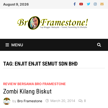
Skip
August 9, 2026
to
content
MENU
TAG:
ENJIT ENJIT SEMUT SDN BHD
REVIEW BERSAMA BRO FRAMESTONE
Zombi Kilang Biskut
by
Bro Framestone
March 20, 2014
8