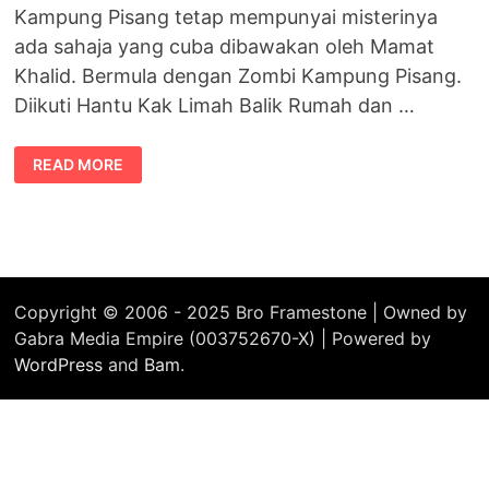
Kampung Pisang tetap mempunyai misterinya
ada sahaja yang cuba dibawakan oleh Mamat
Khalid. Bermula dengan Zombi Kampung Pisang.
Diikuti Hantu Kak Limah Balik Rumah dan …
ZOMBI
READ MORE
KILANG
BISKUT
Copyright © 2006 - 2025 Bro Framestone | Owned by
Gabra Media Empire (003752670-X) | Powered by
WordPress
and
Bam
.