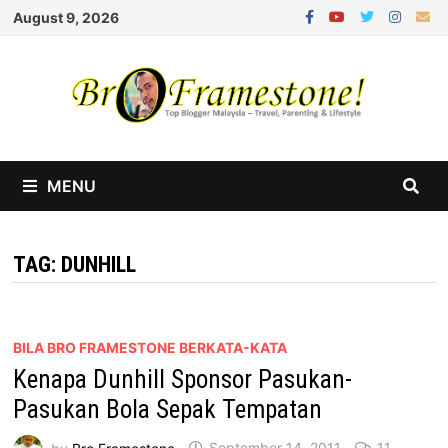
Skip
August 9, 2026
to
content
MENU
TAG:
DUNHILL
BILA BRO FRAMESTONE BERKATA-KATA
Kenapa Dunhill Sponsor Pasukan-
Pasukan Bola Sepak Tempatan
by
Bro Framestone
September 14, 2011
11