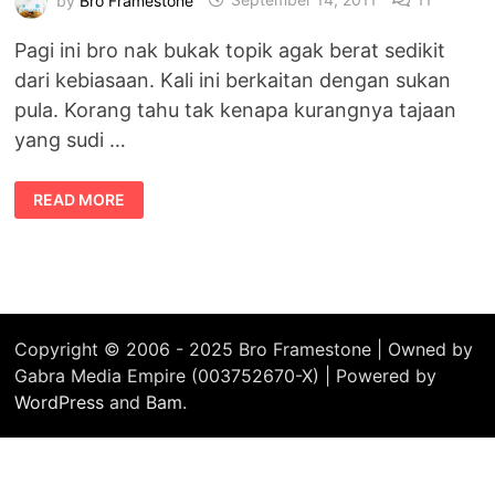
Pagi ini bro nak bukak topik agak berat sedikit
dari kebiasaan. Kali ini berkaitan dengan sukan
pula. Korang tahu tak kenapa kurangnya tajaan
yang sudi …
KENAPA
READ MORE
DUNHILL
SPONSOR
PASUKAN-
PASUKAN
BOLA
SEPAK
TEMPATAN
Copyright © 2006 - 2025 Bro Framestone | Owned by
Gabra Media Empire (003752670-X) | Powered by
WordPress
and
Bam
.