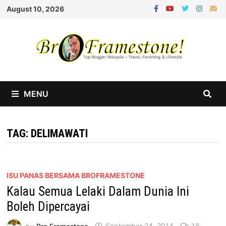
Skip
August 10, 2026
to
content
MENU
TAG:
DELIMAWATI
ISU PANAS BERSAMA BROFRAMESTONE
Kalau Semua Lelaki Dalam Dunia Ini
Boleh Dipercayai
by
Bro Framestone
September 24, 2014
18