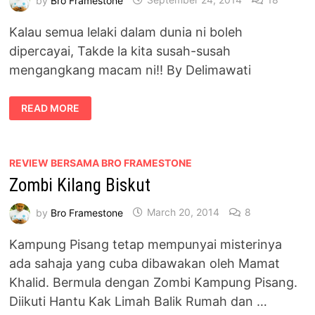
Kalau semua lelaki dalam dunia ni boleh
dipercayai, Takde la kita susah-susah
mengangkang macam ni!! By Delimawati
KALAU
READ MORE
SEMUA
LELAKI
DALAM
DUNIA
INI
BOLEH
REVIEW BERSAMA BRO FRAMESTONE
DIPERCAYAI
Zombi Kilang Biskut
by
Bro Framestone
March 20, 2014
8
Kampung Pisang tetap mempunyai misterinya
ada sahaja yang cuba dibawakan oleh Mamat
Khalid. Bermula dengan Zombi Kampung Pisang.
Diikuti Hantu Kak Limah Balik Rumah dan …