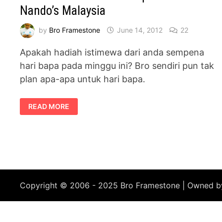
Nando’s Malaysia
by
Bro Framestone
June 14, 2012
22
Apakah hadiah istimewa dari anda sempena
hari bapa pada minggu ini? Bro sendiri pun tak
plan apa-apa untuk hari bapa.
HADIAH
READ MORE
ISTIMEWA
HARI
BAPA
DARI
NANDO’S
MALAYSIA
Copyright © 2006 - 2025 Bro Framestone | Owned 